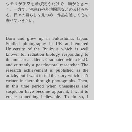
ウモリが夜空を飛び交うだけで、胸がときめ
く。一方で、沖縄戦や基地問題などの苦難もあ
る。日々の暮らしを見つめ、作品を通して心を
寄せていきたい。
Born and grew up in Fukushima, Japan.
Studied photography in UK and entered
University of the Ryukyus which is
well
known for radiation biology
responding to
the nuclear accident. Graduated with a Ph.D.
and currently a postdoctoral researcher. The
research achievement is published as the
article, but I want to tell the story which isn’t
written in there through photographs. Then,
in this time period when uneasiness and
suspicion have become apparent, I want to
create something believable. To do so, I
need to be honest to myself. For someone
from a northern country, like me, pineapples
and flying foxes are very exciting just
because they bear fruit on top of the scape
and fly around in the night sky. On the other
hand, there are pains such as the Battle of