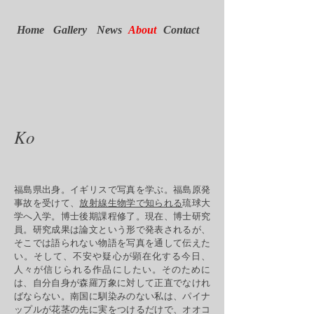
Home
Gallery
News
About
Contact
Ko
福島県出身。イギリスで写真を学ぶ。
福島原発
事故を受けて、
放射線生物学で知られる
琉球大
学へ入学。博士後期課程修了。現在、博士研究
員。研究成果は論文という形で発表されるが、
そこでは語られない物語を写真を通して伝えた
い。そして、不安や疑心が顕在化する今日、
人々が信じられる作品にしたい。そのために
は、自分自身が森羅万象に対して正直でなけれ
ばならない。南国に馴染みのない私は、パイナ
ップルが花茎の先に実をつけるだけで、オオコ